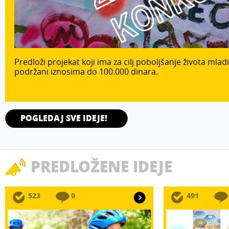
Predloži projekat koji ima za cilj poboljšanje života mladi
podržani iznosima do 100.000 dinara.
POGLEDAJ SVE IDEJE!
PREDLOŽENE IDEJE
523
0
491