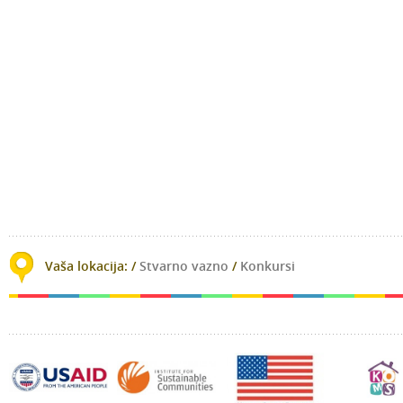
lay
Vaša lokacija: /
Stvarno vazno
/
Konkursi