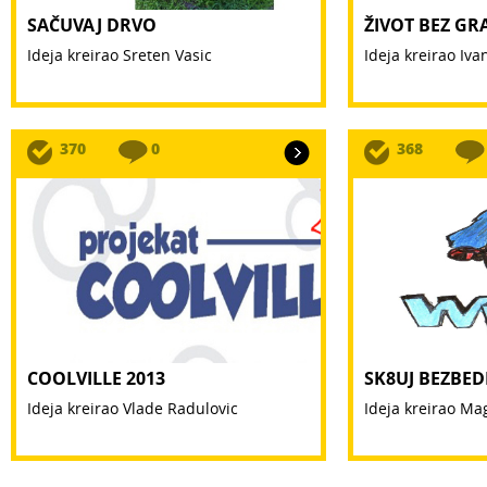
SAČUVAJ DRVO
ŽIVOT BEZ GR
Ideja kreirao Sreten Vasic
Ideja kreirao Iva
370
0
368
COOLVILLE 2013
SK8UJ BEZBE
Ideja kreirao Vlade Radulovic
Ideja kreirao Ma