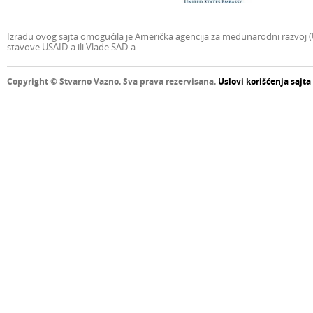
Izradu ovog sajta omogućila je Američka agencija za međunarodni razvoj (U
stavove USAID-a ili Vlade SAD-a.
Copyright © Stvarno Vazno. Sva prava rezervisana.
Uslovi korišćenja sajta