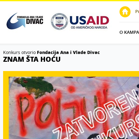
lay
P
O KAMPAN
Konkurs otvorio
Fondacija Ana i Vlade Divac
ZNAM ŠTA HOĆU