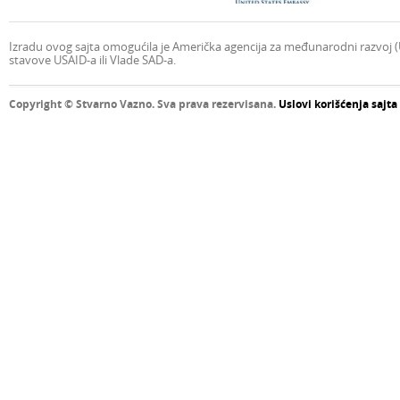
Izradu ovog sajta omogućila je Američka agencija za međunarodni razvoj (U
stavove USAID-a ili Vlade SAD-a.
Copyright © Stvarno Vazno. Sva prava rezervisana.
Uslovi korišćenja sajta