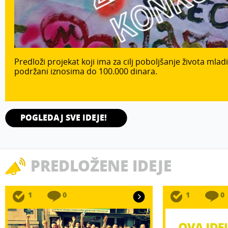
Predloži projekat koji ima za cilj poboljšanje života mladi
podržani iznosima do 100.000 dinara.
POGLEDAJ SVE IDEJE!
PREDLOŽENE IDEJE
1
0
1
0