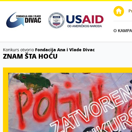
lay
P
O KAMPAN
Konkurs otvorio
Fondacija Ana i Vlade Divac
ZNAM ŠTA HOĆU